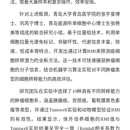
法，需要大量样本和复杂操作，效率受限。
针对上述瓶颈，青岛大学青岛医学院的张宇星博
士、巩芮宁博士、青岛能源所单细胞中心博士生张艳
美等组成的联合研究小组，基于拉曼组技术，利用单
细胞拉曼光谱免标记、非破坏性、代谢信息丰富、快
速、低成本等特点，开发出通过计算
RMI
来预测癌细
胞转移潜力的全新方法。这一技术可快速捕获肿瘤细
胞的分子信息，结合机器学习算法实现对不同肿瘤类
型的细胞转移能力的高效评估。
研究团队在实验中选择了
10
种具有不同转移能力
的肿瘤细胞系，涵盖胰腺癌、宫颈癌、葡萄膜黑色素
瘤等类型，并通过
Transwell
实验和动物模型验证
RMI
的有效性。结果显示，体外培养细胞的
RMI
值与
Transwell
实验结果呈完全一致（
Kendall
相关系数为