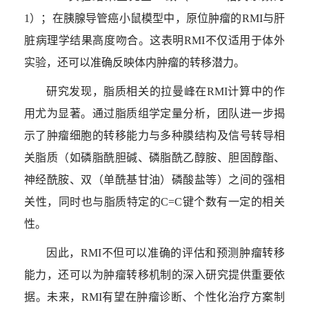
1
）；在胰腺导管癌小鼠模型中，原位肿瘤的
RMI
与肝
脏病理学结果高度吻合。这表明
RMI
不仅适用于体外
实验，还可以准确反映体内肿瘤的转移潜力。
研究发现，脂质相关的拉曼峰在
RMI
计算中的作
用尤为显著。通过脂质组学定量分析，团队进一步揭
示了肿瘤细胞的转移能力与多种膜结构及信号转导相
关脂质（如磷脂酰胆碱、磷脂酰乙醇胺、胆固醇酯、
神经酰胺、双（单酰基甘油）磷酸盐等）之间的强相
关性，同时也与脂质特定的
C=C
键个数有一定的相关
性。
因此，
RMI
不但可以准确的评估和预测肿瘤转移
能力，还可以为肿瘤转移机制的深入研究提供重要依
据。未来，
RMI
有望在肿瘤诊断、个性化治疗方案制