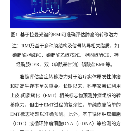
图1 基于拉曼光谱的
RMI
可准确评估肿瘤的转移潜力
注：
RMI
乃基于多种膜结构及信号转导相关脂质，如
磷脂酰胆碱
PC
、磷脂酰乙醇胺
PE
、胆固醇酯
CE
、神
经酰胺
CER
、双（单酰基甘油）磷酸盐
BMP
等。
准确评估癌症转移潜力对于治疗实体原发性肿瘤
和提高生存率至关重要。长期以来，科学家尝试利用
上皮
-
间质转化（
EMT
）相关标志物预测肿瘤组织的转
移能力，但由于
EMT
过程的复杂性，单纯依靠简单的
EMT
标志物难以准确预测。此外，基于循环肿瘤细胞
（
CTC
）或循环肿瘤细胞
DNA（ctDNA
）等检测的方