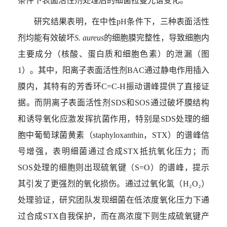
条件下表面活性剂处理后的细菌拉曼光谱变化。
研究结果表明，在中性
pH
条件下，三种表面活性
剂均能有效破坏
S. aureus
的细胞膜完整性，导致细胞内
主要成分（核酸、蛋白质和细胞色素）的泄漏（图
1
）。其中，阳离子表面活性剂
BAC
通过静电作用插入
膜内，其特有的芳香环
C=C-H
振动谱峰提供了直接证
据。而阴离子表面活性剂
SDS
和
SOS
通过破坏膜结构
和诱导氧化应激发挥抗菌作用，特别是
SDS
处理的细
胞中葡萄球菌黄素（
staphyloxanthin
，
STX
）的谱峰信
号增强，表明细菌通过合成
STX
抵抗氧化压力；而
SOS
处理的细胞则出现硫氧键（
S=O
）的谱峰，提示
其引发了更强烈的氧化损伤。通过过氧化氢（
H₂O₂
）
处理验证，研究团队发现细菌在低浓度氧化压力下通
过合成
STX
自我保护，而在高浓度下则生成硫氧键产