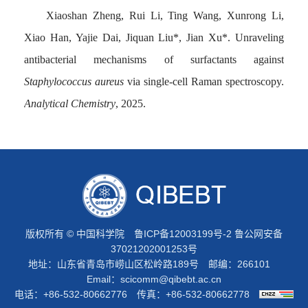
Xiaoshan Zheng, Rui Li, Ting Wang, Xunrong Li,
Xiao Han, Yajie Dai, Jiquan Liu*, Jian Xu*. Unraveling
antibacterial mechanisms of surfactants against
Staphylococcus aureus
via single-cell Raman spectroscopy.
Analytical Chemistry
, 2025.
版权所有 © 中国科学院
鲁ICP备12003199号-2
鲁公网安备
37021202001253号
地址：山东省青岛市崂山区松岭路189号 邮编：266101
Email：
scicomm@qibebt.ac.cn
电话：+86-532-80662776 传真：+86-532-80662778