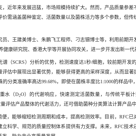
支，近年来发展迅猛，市场规模持续扩大。然而，产品质量参差
评价需涵盖菌种鉴定、活菌数量以及菌株活力等多个参数，但传
究员、王建美博士、朱鹏飞工程师、刁志钿博士等，利用前期开
养健康研究院
、香港大学等开展协同攻关，进一步开发出新一代
光谱（
SCRS
）分析的优势，检测速度达
1
秒
/
细胞，较前期开发
量评估中展现出显著优势，能够获得更高的采样深度，从而显著
株的分类准确率高达
99.68%
，即使在菌株丰度比
1:1000
的样品中
重水（
D
O
）的代谢响应，快速测定活菌数量，与传统平板计
2
定量评估产品整体的代谢活力，还可借助菌种分类算法计算产品
简便，能够缩短检测周期和成本，提高检测效率。目前，
RFC
已
建立科学、规范的质量控制体系提供有力支撑。未来，
RFC
技术