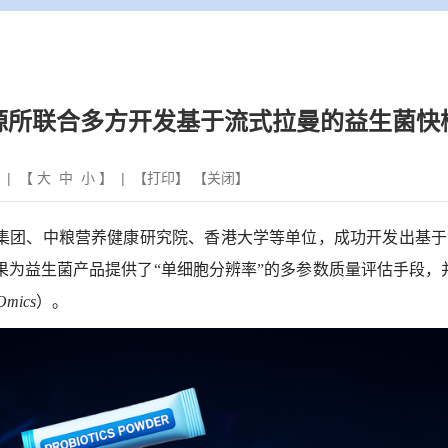
源所联合多方开发基于流式拉曼的益生菌快
 | 【
大
中
小
】 | 【
打印
】 【
关闭
】
集团、中粮营养健康研究院、香港大学等单位，成功开发出基于
为益生菌产品提供了“单细胞分辨率”的多参数质量评估手段，
Omics
）。