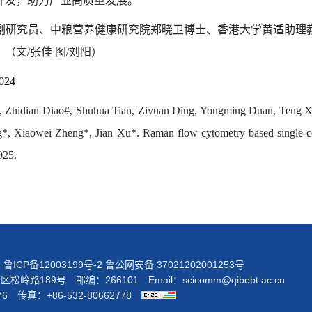
开发，助力产业高质量发展。
副研究员、中粮
营养健康研究院
郑晓卫博士、香港大学黄适助理
。（文
/
张佳 图
/
刘阳）
0024
#, Zhidian Diao#, Shuhua Tian, Ziyuan Ding, Yongming Duan, Teng 
 Xiaowei Zheng*, Jian Xu*. Raman flow cytometry based single-cell s
025.
院
鲁ICP备12003199号-2
鲁公网安备 37021202001253号
岭路189号 邮编：266101 Email：
scicomm@qibebt.ac.cn
76 传真：+86-532-80662778