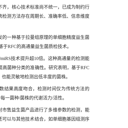
不齐，核心技术标准尚不统一，已成为制约行
统检测方法存在周期长、准确率低、信息维度
发的一种基于拉曼组原理的单细胞精度益生菌
基于
RFC
的高通量益生菌质检技术。
的
miRS
技术提升超
10
倍。这种高通量的检测能
提高菌种分类的准确性。研究表明，基于
RFC
，也能灵敏地检测出低丰度的菌株。
数结果高度吻合，检测时间仅为传统方法的
中每一菌种
/
菌株的代谢活力
/
活性。
对市售益生菌产品进行了多维参数的检测，能
还可以与其他技术结合，如单细胞基因组测序