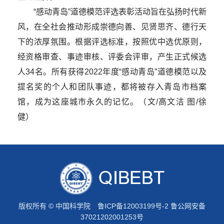
“感动青岛”道德模范评选表彰活动旨在弘扬时代新
风，在全社会推动形成崇德向善、见贤思齐、德行天
下的浓厚氛围。根据评选标准，按照优中选优原则，
经资格审查、事迹审核、评委会评审，产生正式候选
人34名。所有获得2022年度“感动青岛”道德模范以及
提名奖的个人和团队事迹，都将被存入青岛市档案
馆，成为这座城市永久的记忆。（文/高文洁 图/徐
健）
版权所有 © 中国科学院
鲁ICP备12003199号-2
鲁公网安备
37021202001253号