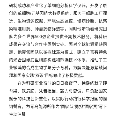
研制成功和产业化了单细胞分析科学仪器，开发了原
创的单细胞/元基因组大数据系统，服务于细胞工厂筛
选、生物资源挖掘、环境生态监控、慢病诊断、抗感
染精准用药、肿瘤药物筛选等，同时他带领着研究团
队为多个世界500强企业提供长期技术服务，将科研
成果在交流与合作中落到实处。面对全球能源紧缺问
题，他带领团队以微拟球藻为模式，建立了富有特色
的光合固碳底盘细胞构建和筛选技术体系，推动了工
业微藻的合成生物学与分子育种，为解决能源紧缺问
题和国家实现“双碳”目标做出了积极贡献。
在为科研事业奋斗的日日夜夜里，徐健练就了硬
脊梁、铁肩膀，凭着担当、毅力与忠诚，肩负起国家
赋予的科技创新重任，以实际行动践行科学报国的铿
锵誓言，为青岛能源所作为“国家队”勇担“国家责”写下
生动注脚。