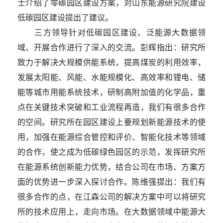
士介绍了零碳园区建设方案，对山东能源研究院建设
低碳园区建设提出了建议。
三方领导针对低碳园区建设、泛能源大数据领
域、开展合作进行了深入的交流。彭辉指出：研究所
致力于解决大规模供能系统，提高煤炭的利用效率，
发展太阳能、风能、水能规模化、高效率和锂电、储
能等城市用能系统技术，研制高附加值的化学品，重
点在关键技术突破和工业流程再造，我们有很多合作
的空间。研究所在园区建设上要规划新能源技术的使
用，加强在能源综合管控和评价、智能化技术等领域
的合作，使之成为低碳绿色园区的示范，发挥研究所
在能源系统创新能力优势，结合公司在市场、方案方
面的优势进一步深入探讨合作。陈维强提出：我们有
很多合作的点，在江森公司的解决方案中可以将研究
所的技术应用上，走向市场。在大数据领域中能源大