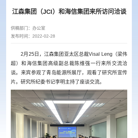
江森集团（JCI）和海信集团来所访问洽谈
供稿部门：
办公室
发布时间：2022-02-28
2月25日，江森集团亚太区总裁Visal Leng（梁伟
超）和海信集团高级副总裁陈维强一行来所交流洽
谈。来宾参观了青岛能源所展厅，观看了研究所宣传
片。研究所纪委书记李明主持了座谈交流。