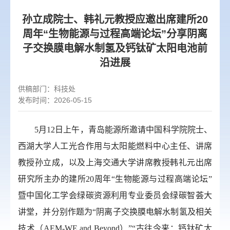
孙立成院士、韩礼元教授应邀出席建所20
周年“生物能源与过程高端论坛”分享阴离
子交换膜电解水制氢及钙钛矿太阳电池前
沿进展
供稿部门：
科技处
发布时间：2026-05-15
5
月
12
日上午，青岛能源所邀请中国科学院院士、
西湖大学人工光合作用与太阳能燃料中心主任、讲席
教授孙立成，以及上海交通大学讲席教授韩礼元出席
研究所主办的建所
20
周年“生物能源与过程高端论坛”
暨中国化工学会绿碳资源利用专业委员会绿碳智荟大
讲堂，并分别作题为“阴离子交换膜电解水制氢及相关
技术（
AEM-WE and Beyond
）”“古往今来：钙钛矿太