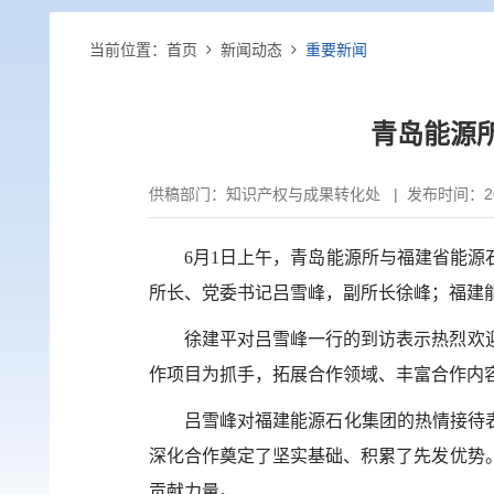
当前位置：
首页
新闻动态
重要新闻
青岛能源
供稿部门：
知识产权与成果转化处
|
发布时间：202
6
月
1
日上午，青岛能源所与福建省能源
所长、党委书记吕雪峰，副所长徐峰；福建
徐建平对吕雪峰一行的到访表示热烈欢
作项目为抓手，拓展合作领域、丰富合作内
吕雪峰对
福建能源石化集团
的热情接待
深化合作奠定了坚实基础、积累了先发优势
贡献力量。