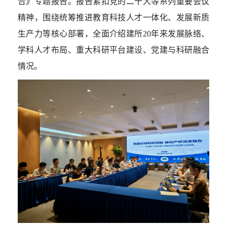
合》专题报告。报告紧扣党的二十大等系列重要会议
精神，围绕统筹推进教育科技人才一体化、发展新质
生产力等核心部署，全面介绍建所
20
年来发展脉络、
学科人才布局、重大科研平台建设、党建与科研融合
情况。