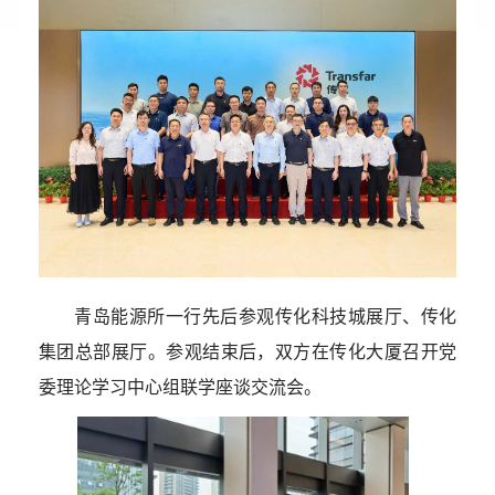
青岛能源所一行先后参观传化科技城展厅、传化
集团总部展厅。参观结束后，双方在传化大厦召开党
委理论学习中心组联学座谈交流会。