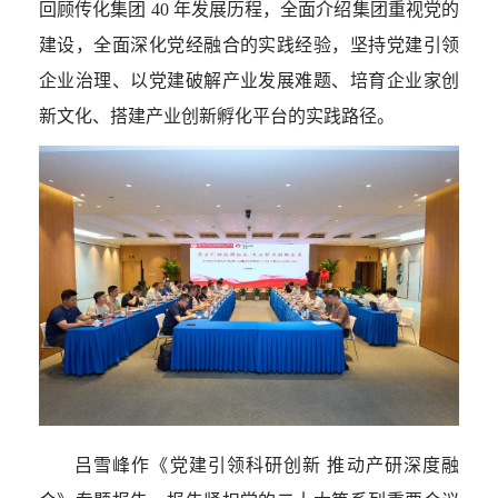
回顾传化集团
40
年发展历程，全面介绍集团重视党的
建设，全面深化党经融合的实践经验，坚持党建引领
企业治理、以党建破解产业发展难题、培育企业家创
新文化、搭建产业创新孵化平台的实践路径。
吕雪峰作《党建引领科研创新 推动产研深度融