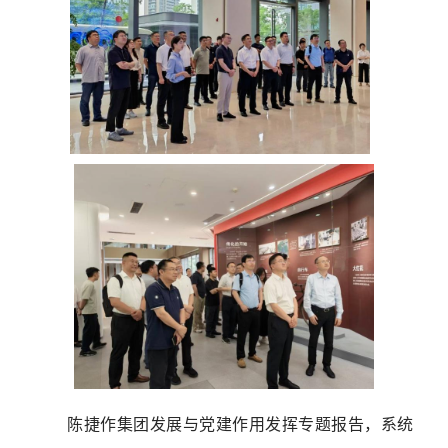
陈捷作集团发展与党建作用发挥专题报告，系统