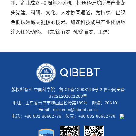
年、企业成立
40
周年为契机，打通科研院所与产业龙
头党建、科研、文化、人才协同通道，为持续产出绿
色低碳领域关键核心技术、加速科技成果产业化落地
注入红色动能。（文
/
徐丽雯 图
/
徐丽雯、王炜）
版权所有 © 中国科学院
鲁ICP备12003199号-2
鲁公网安备
37021202001253号
地址：山东省青岛市崂山区松岭路189号 邮编：266101
Email：
scicomm@qibebt.ac.cn
电话：+86-532-80662776 传真：+86-532-80662778