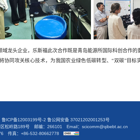
领域龙头企业，乐斯福此次合作既是青岛能源所国际科创合作的
将协同攻关核心技术，为我国农业绿色低碳转型、“双碳”目标
院
鲁ICP备12003199号-2
鲁公网安备 37021202001253号
岭路189号 邮编：266101 Email：
scicomm@qibebt.ac.cn
76 传真：+86-532-80662778