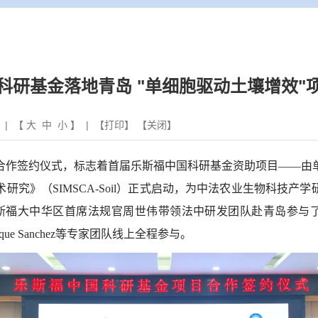
科研基金落地青岛 "单细胞驱动土壤增效"
 | 【
大
中
小
】 | 【
打印
】 【
关闭
】
合作签约仪式，标志着首届乐斯福中国科研基金资助项目——由
术研究》（
SIMSCA-Soil
）正式启动，为中法农业生物科技产学
斯福大中华区首席法规官周世伟带领法中研发团队赴青岛参与
que Sanchez
等专家团队线上全程参与。