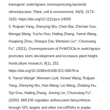
transgenic switchgrass overexpressing bacterial
nitroreductase. Plant, cell & environment, 44(9), 3173–
3183. https://doi.org/10.1111/pce.14099
5. Ruijuan Yang, Zhenying Wu, Chen Bai, Zhichao Sun,
Mengqi Wang, Yuzhu Huo, Hailing Zhang, Yamei Wang,
Huapeng Zhou, Shaojun Dai, Wenwen Liu*, Chunxiang
Fu*. (2021). Overexpression of PvWOX3a in switchgrass
promotes stem development and increases plant height.
Horticulture research, 8(1), 252.
https://doi.org/10.1038/s41438-021-00678-w
6. Yamei Wang#, Wenwen Liu#, Xinwei Wang, Ruijuan
Yang, Zhenying Wu, Han Wang, Lei Wang, Zhubing Hu,
Siyi Guo, Hailing Zhang, Jinxing Lin, Chunxiang Fu*.
(2020). MiR156 regulates anthocyanin biosynthesis
through SPL targets and other microRNAs in poplar.