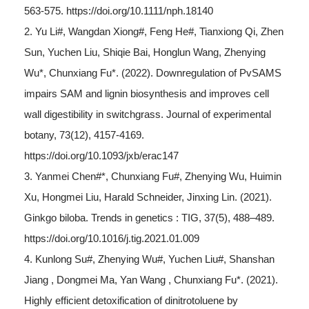
563-575. https://doi.org/10.1111/nph.18140
2. Yu Li#, Wangdan Xiong#, Feng He#, Tianxiong Qi, Zhen
Sun, Yuchen Liu, Shiqie Bai, Honglun Wang, Zhenying
Wu*, Chunxiang Fu*. (2022). Downregulation of PvSAMS
impairs SAM and lignin biosynthesis and improves cell
wall digestibility in switchgrass. Journal of experimental
botany, 73(12), 4157-4169.
https://doi.org/10.1093/jxb/erac147
3. Yanmei Chen#*, Chunxiang Fu#, Zhenying Wu, Huimin
Xu, Hongmei Liu, Harald Schneider, Jinxing Lin. (2021).
Ginkgo biloba. Trends in genetics : TIG, 37(5), 488–489.
https://doi.org/10.1016/j.tig.2021.01.009
4. Kunlong Su#, Zhenying Wu#, Yuchen Liu#, Shanshan
Jiang , Dongmei Ma, Yan Wang , Chunxiang Fu*. (2021).
Highly efficient detoxification of dinitrotoluene by