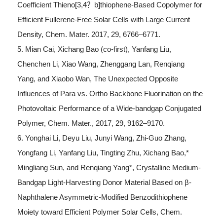
Coefficient Thieno[3,4？b]thiophene-Based Copolymer for
Efficient Fullerene-Free Solar Cells with Large Current
Density, Chem. Mater. 2017, 29, 6766–6771.
5. Mian Cai, Xichang Bao (co-first), Yanfang Liu,
Chenchen Li, Xiao Wang, Zhenggang Lan, Renqiang
Yang, and Xiaobo Wan, The Unexpected Opposite
Influences of Para vs. Ortho Backbone Fluorination on the
Photovoltaic Performance of a Wide-bandgap Conjugated
Polymer, Chem. Mater., 2017, 29, 9162–9170.
6. Yonghai Li, Deyu Liu, Junyi Wang, Zhi-Guo Zhang,
Yongfang Li, Yanfang Liu, Tingting Zhu, Xichang Bao,*
Mingliang Sun, and Renqiang Yang*, Crystalline Medium-
Bandgap Light-Harvesting Donor Material Based on β-
Naphthalene Asymmetric-Modified Benzodithiophene
Moiety toward Efficient Polymer Solar Cells, Chem.