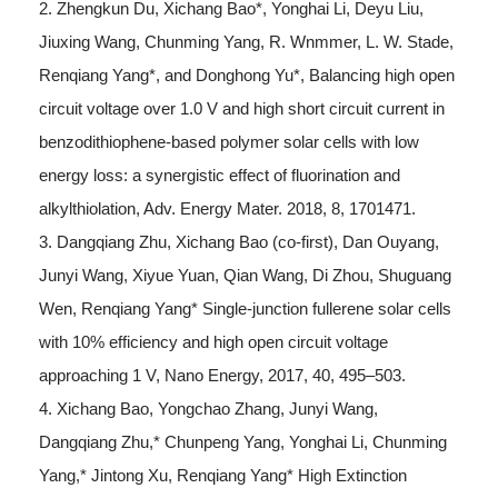
2. Zhengkun Du, Xichang Bao*, Yonghai Li, Deyu Liu,
Jiuxing Wang, Chunming Yang, R. Wnmmer, L. W. Stade,
Renqiang Yang*, and Donghong Yu*, Balancing high open
circuit voltage over 1.0 V and high short circuit current in
benzodithiophene-based polymer solar cells with low
energy loss: a synergistic effect of fluorination and
alkylthiolation, Adv. Energy Mater. 2018, 8, 1701471.
3. Dangqiang Zhu, Xichang Bao (co-first), Dan Ouyang,
Junyi Wang, Xiyue Yuan, Qian Wang, Di Zhou, Shuguang
Wen, Renqiang Yang* Single-junction fullerene solar cells
with 10% efficiency and high open circuit voltage
approaching 1 V, Nano Energy, 2017, 40, 495–503.
4. Xichang Bao, Yongchao Zhang, Junyi Wang,
Dangqiang Zhu,* Chunpeng Yang, Yonghai Li, Chunming
Yang,* Jintong Xu, Renqiang Yang* High Extinction