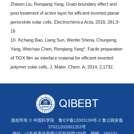
Zhiwen Liu, Renqiang Yang, Grain-boundary effect and
post treatment of active layer for efficient inverted planar
perovskite solar cells, Electrochimica Acta, 2018, 281,9-
16
10. Xichang Bao, Liang Sun, Wenfei Shena, Chunpeng
Yang, Weichao Chen, Renqiang Yang*, Facile preparation
of TiOX film as interface material for efficient inverted
polymer solar cells, J. Mater. Chem. A, 2014, 2,1732.
版权所有 © 中国科学院
鲁ICP备12003199号-2
鲁公网安备
37021202001253号
地址：山东省青岛市崂山区松岭路189号 邮编：266101