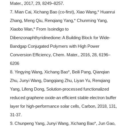
Mater., 2017, 29, 8249–8257.
7. Mian Cai, Xichang Bao (co-first), Xiao Wang,* Huanrui
Zhang, Meng Qiu, Renqiang Yang,* Chunming Yang,
Xiaobo Wan,* From Isoindigo to
Dibenzonaphthyridinedione: A Building Block for Wide-
Bandgap Conjugated Polymers with High Power
Conversion Efficiency, Chem. Mater., 2016, 28, 6196–
6206
8. Yingying Wang, Xichang Bao*, Beili Pang, Qianqian
Zhu, Junyi Wang, Dangqiang Zhu, Liyan Yu, Renqiang
Yang, Lifeng Dong, Solution-processed functionalized
reduced graphene oxide-an efficient stable electron buffer
layer for high-performance solar cells, Carbon, 2018, 131,
31-37.
9. Chunpeng Yang, Junyi Wang, Xichang Bao*, Jun Gao,