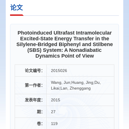
论文
Photoinduced Ultrafast Intramolecular
Excited-State Energy Transfer in the
Silylene-Bridged Biphenyl and Stilbene
(SBS) System: A Nonadiabatic
Dynamics Point of View
论文编号：
2015026
Wang, Jun;Huang, Jing;Du,
第一作者：
Likai;Lan, Zhenggang
发表年度：
2015
期：
27
卷：
119