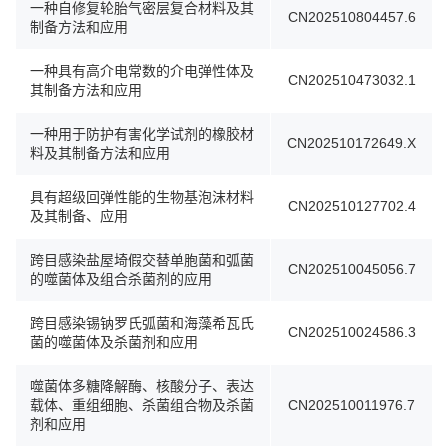
一种自修复轮胎气密层复合材料及其
CN202510804457.6
制备方法和应用
一种具有高介电常数的介电弹性体及
CN202510473032.1
其制备方法和应用
一种用于防护有害化学试剂的橡胶材
CN202510172649.X
料及其制备方法和应用
具有超级回弹性能的生物基泡沫材料
CN202510127702.4
及其制备、应用
跨目感染盐屋埼假交替单胞菌和弧菌
CN202510045056.7
的噬菌体及组合杀菌剂的应用
跨目感染锡钠罗氏弧菌和海藻希瓦氏
CN202510024586.3
菌的噬菌体及杀菌剂和应用
噬菌体多糖降解酶、核酸分子、表达
载体、重组细胞、杀菌组合物及杀菌
CN202510011976.7
剂和应用