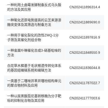
一种利用土曲霉发酵制备反式乌头酸
CN202411896314.4
的方法及其应用
一种氧化还原电势提高的云芝来源漆
CN202411889690.0
酶突变体及其筛选与制备方法
一种用于催化裂化的改性ZMQ-1分
CN202411897816.9
子筛及其催化剂组合物
一种金属卟啉催化合成3-硝基吡唑的
CN202411848550.9
方法
白花草木樨基于毛状根遗传转化体系
CN202411836044.8
的基因组编辑系统和编辑方法
一类基于二噻唑并苯并噻吩结构单元
CN202411787022.7
的聚合物材料及应用
一种以尿黑酸茄尼基转移酶为分子靶
CN202411777003.6
标的抑制化合物及其应用