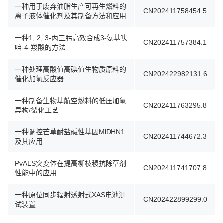
一种用于废弃油脂生产可再生燃料的
CN202411758454.5
离子液体催化剂及其制备方法和应用
一种1, 2, 3-丙三肟高效合成3-氨基呋
CN202411757384.1
咱-4-羧酸的方法
一种处理高酸值高碘值生物质原料的
CN202422982131.6
催化加氢反应器
一种制备生物基航空燃料的低压加氢
CN202411763295.8
异构/裂化工艺
一种调控芒草耐盐碱性基因MlDHN1
CN202411744672.3
及其应用
PvALS突变体在提高柳枝稷抗除草剂
CN202411741707.8
性能中的应用
一种原位同步辐射透射式XAS电池测
CN202422899299.0
试装置