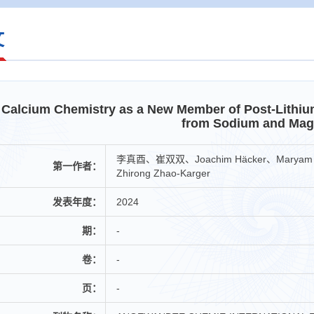
文
Calcium Chemistry as a New Member of Post-Lithiu
from Sodium and Ma
李真酉、崔双双、Joachim Häcker、Maryam No
第一作者：
Zhirong Zhao-Karger
发表年度：
2024
期：
-
卷：
-
页：
-