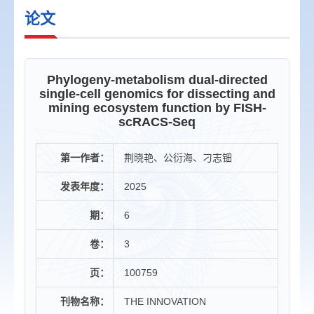
论文
Phylogeny-metabolism dual-directed
single-cell genomics for dissecting and
mining ecosystem function by FISH-
scRACS-Seq
第一作者：
荆晓艳、公衍海、刁志钿
发表年度：
2025
期：
6
卷：
3
页：
100759
刊物名称：
THE INNOVATION