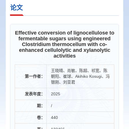
论文
Effective conversion of lignocellulose to
fermentable sugars using engineered
Clostridium thermocellum with co-
enhanced cellulolytic and xylanolytic
activities
王晓晴、肖敏、陈超、祁宽、陈
第一作者：
朝阳、崔球、Akihiko Kosugi、冯
银刚、刘亚君
发表年度：
2025
期：
/
卷：
440