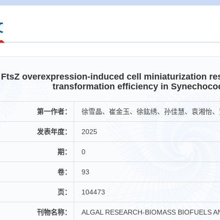
文
FtsZ overexpression-induced cell miniaturization 
transformation efficiency in Synechoc
第一作者：
徐雪晶、崔金玉、徐鈜绣、孙佳慧、袁湘怡、
发表年度：
2025
期：
0
卷：
93
页：
104473
刊物名称：
ALGAL RESEARCH-BIOMASS BIOFUELS 