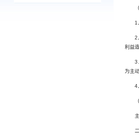
（二
1．
2．
利益
3．
为主
4．
（三
主动
二、