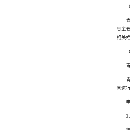
（一
青岛
息主要
相关
（二
青岛
青岛
息进
申请
1．
机构