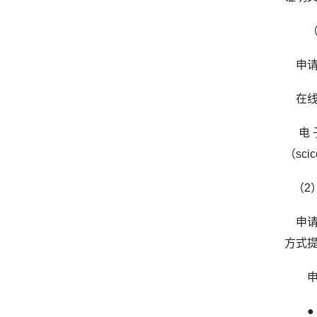
申
在
电
（
sci
（2
申
方式
申请
● 