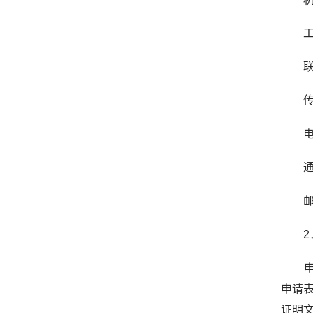
工作时
联系电
传真号
电子邮箱
通信
邮政
2．
申请
申请表
证明