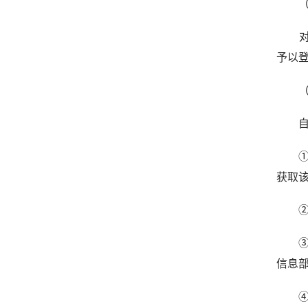
（2
对于
予以
（3
自登
① 
获取
② 
③ 
信息
④ 