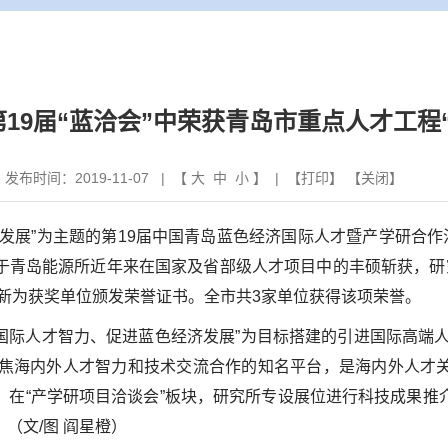
19届“蓝洽会”中荣获青岛市重点人才工程
|
发布时间：2019-11-07 | 【
大
中
小
】 | 【
打印
】 【
关闭
】
发展”为主题的第
19
届中国青岛蓝色经济国际人才暨产学研合作
于青岛能源所近年来在国家及省部级人才项目中的丰硕斩获，研
学新为获奖单位颁发荣誉证书。全市共
3
家单位获得该项荣誉。
合国际人才智力、促进蓝色经济发展”为目标搭建的引进国际高端
焦海内外人才智力和技术交流合作的知名平台，是海内外人才
，在“产学研项目洽谈会”板块，研究所专设展位进行科技成果推
（文/图 阎星橙）