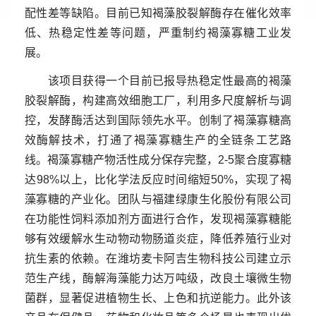
配性差等缺陷。目前已知褐藻胶裂解酶存在催化效率
低、热稳定性差等问题，严重制约褐藻寡糖工业发
展。
该项目获得一个目前已报导热稳定性最高的褐藻
胶裂解酶，构建高效细胞工厂，利用多尺度解析与调
控，发酵酶活达到国际领先水平。创制了褐藻寡糖高
效酶解技术，打通了褐藻寡糖生产的全链条工艺路
线。褐藻寡糖产物活性成分保存完整，
2-5
聚合度寡糖
达
98%
以上，比化学法反应时间缩短
50%
，实现了褐
藻寡糖的产业化。团队与福建绿康生化股份有限公司
在功能性饲料添加剂方面进行合作，发现褐藻寡糖能
够有效缓解水生动物动物肠道炎症，降低养殖行业对
抗生素的依赖。在潍坊麦卡阿吉生物科技公司建立示
范生产线，酶解海藻能力达万吨级，改良土壤微生物
菌群，显著促进植物生长、上色和抗逆能力。此外该