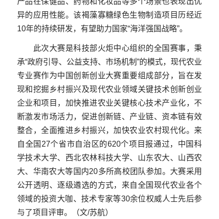
产品在保健品、药物和化妆品等多个场景也表现出优
异的应用性能。该褐藻寡糖绿色生物制造项目历经近
10
年的持续研发，有望助力国家
“
海洋强国战略
”
。
此次大赛是科技部火炬中心组织的全国赛事，秉
承
“
政府引导、公益支持、市场机制
”
的模式，现代农业
专业赛作为中国创新创业大赛重要组成部分，旨在发
现和挖掘乡村振兴及现代农业领域关键技术创新创业
企业和项目，加快推进农业关键核心技术产业化，不
断激发市场活力，促进创新链、产业链、资本链有效
整合，全面推进乡村振兴，加快农业农村现代化。来
自全国
27
个省市自治区的
620
个项目报通过，中国科
学技术大学、西北农林科技大学、山东农大、山西农
大、华南农大等国内
20
多所高校团队参加。大赛采用
公开透明、逐级遴选的方式，来自全国现代农业各个
领域的投资大咖、技术专家等
30
余位权威人士先后参
与了项目评审。（文/苏航
）