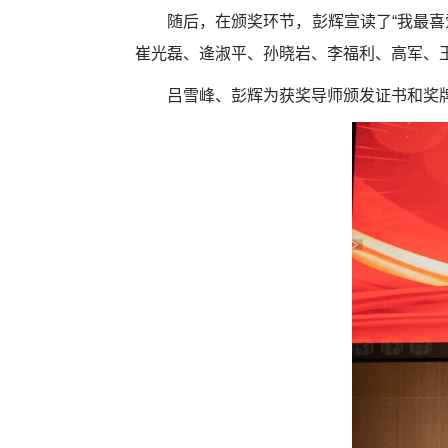
随后，在颁奖环节，彭辉宣读了“我最喜
崔光磊、逄淑平、孙晓岩、李福利、高军、王
吕雪峰、彭辉为获奖导师颁发证书和奖