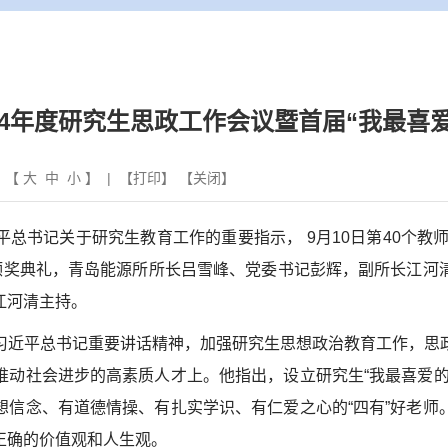
24年度研究生思政工作会议暨首届“我最喜
| 【
大
中
小
】 | 【
打印
】 【
关闭
】
平总书记关于研究生教育工作的重要指示，
9
月
10
日第
40
个教
奖颁奖典礼，青岛能源所所长吕雪峰、党委书记彭辉，副所长江河
江河清主持。
习近平总书记重要讲话精神，加强研究生思想政治教育工作，思
推动社会进步的高素质人才上。他指出，设立研究生“我最喜爱的
想信念、有道德情操、有扎实学识、有仁爱之心的“四有”好老师
正确的价值观和人生观。