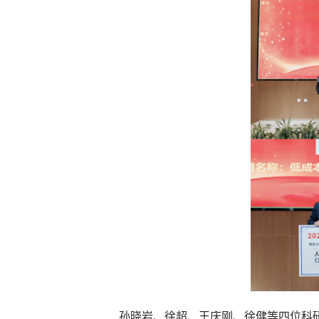
孙晓岩、徐超、王庆刚、徐健等四位科