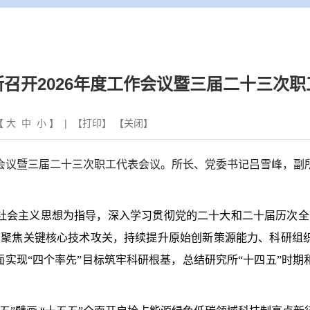
召开2026年度工作会议暨三届二十三次
【
大
中
小
】 | 【
打印
】 【
关闭
】
会议暨三届二十三次职工代表会议。所长、党委书记吕雪峰，副
社会主义思想为指导，深入学习贯彻党的二十大和二十届历次全
业聚焦关键核心技术攻关，持续提升原始创新策源能力、科研组
面实现
“
四个率先
”
目标筑牢科研根基，总结研究所
“
十四五
”
时期和