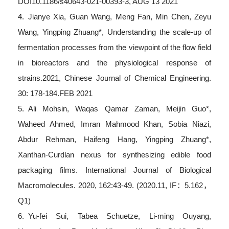
DOI10.1186/s40643-021-00393-3, AUG 13 2021
4. Jianye Xia, Guan Wang, Meng Fan, Min Chen, Zeyu
Wang, Yingping Zhuang*, Understanding the scale-up of
fermentation processes from the viewpoint of the flow field
in bioreactors and the physiological response of
strains.2021, Chinese Journal of Chemical Engineering.
30: 178-184.FEB 2021
5. Ali Mohsin, Waqas Qamar Zaman, Meijin Guo*,
Waheed Ahmed, Imran Mahmood Khan, Sobia Niazi,
Abdur Rehman, Haifeng Hang, Yingping Zhuang*,
Xanthan-Curdlan nexus for synthesizing edible food
packaging films. International Journal of Biological
Macromolecules. 2020, 162:43-49. (2020.11, IF：5.162，
Q1)
6. Yu-fei Sui, Tabea Schuetze, Li-ming Ouyang,