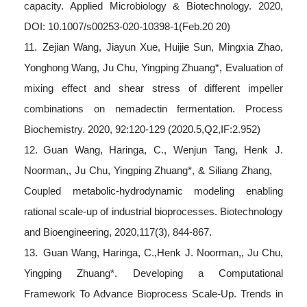
capacity. Applied Microbiology & Biotechnology. 2020,
DOI: 10.1007/s00253-020-10398-1(Feb.20 20)
11. Zejian Wang, Jiayun Xue, Huijie Sun, Mingxia Zhao,
Yonghong Wang, Ju Chu, Yingping Zhuang*, Evaluation of
mixing effect and shear stress of different impeller
combinations on nemadectin fermentation. Process
Biochemistry. 2020, 92:120-129 (2020.5,Q2,IF:2.952)
12. Guan Wang, Haringa, C., Wenjun Tang, Henk J.
Noorman,, Ju Chu, Yingping Zhuang*, & Siliang Zhang,
Coupled metabolic‐hydrodynamic modeling enabling
rational scale‐up of industrial bioprocesses. Biotechnology
and Bioengineering, 2020,117(3), 844-867.
13. Guan Wang, Haringa, C.,Henk J. Noorman,, Ju Chu,
Yingping Zhuang*. Developing a Computational
Framework To Advance Bioprocess Scale-Up. Trends in