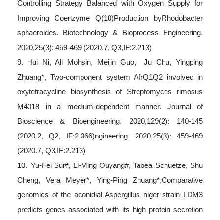
Controlling Strategy Balanced with Oxygen Supply for
Improving Coenzyme Q(10)Production byRhodobacter
sphaeroides. Biotechnology & Bioprocess Engineering.
2020,25(3): 459-469 (2020.7, Q3,IF:2.213)
9. Hui Ni, Ali Mohsin, Meijin Guo, Ju Chu, Yingping
Zhuang*, Two-component system AfrQ1Q2 involved in
oxytetracycline biosynthesis of Streptomyces rimosus
M4018 in a medium-dependent manner. Journal of
Bioscience & Bioengineering. 2020,129(2): 140-145
(2020.2, Q2, IF:2.366)ngineering. 2020,25(3): 459-469
(2020.7, Q3,IF:2.213)
10. Yu-Fei Sui#, Li-Ming Ouyang#, Tabea Schuetze, Shu
Cheng, Vera Meyer*, Ying-Ping Zhuang*,Comparative
genomics of the aconidial Aspergillus niger strain LDM3
predicts genes associated with its high protein secretion