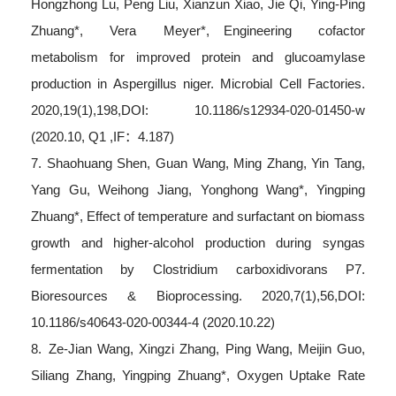
Hongzhong Lu, Peng Liu, Xianzun Xiao, Jie Qi, Ying-Ping
Zhuang*, Vera Meyer*, Engineering cofactor
metabolism for improved protein and glucoamylase
production in Aspergillus niger. Microbial Cell Factories.
2020,19(1),198,DOI: 10.1186/s12934-020-01450-w
(2020.10, Q1 ,IF：4.187)
7. Shaohuang Shen, Guan Wang, Ming Zhang, Yin Tang,
Yang Gu, Weihong Jiang, Yonghong Wang*, Yingping
Zhuang*, Effect of temperature and surfactant on biomass
growth and higher-alcohol production during syngas
fermentation by Clostridium carboxidivorans P7.
Bioresources & Bioprocessing. 2020,7(1),56,DOI:
10.1186/s40643-020-00344-4 (2020.10.22)
8. Ze-Jian Wang, Xingzi Zhang, Ping Wang, Meijin Guo,
Siliang Zhang, Yingping Zhuang*, Oxygen Uptake Rate