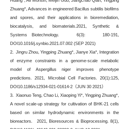
Huang*, Ali Mohsin, Meijin Guo, Jiangchao Qian, Yingping
Zhuang*, Advances in engineered Bacillus subtilis biofilms
and spores, and their applications in bioremediation,
biocatalysis, and biomaterials.2021, Synthetic &
Systems Biotechnology. 6(3): 180-191,
DOI10.1016/j.synbio.2021.07.002 (SEP 2021)
2. Jingru Zhou, Yingping Zhuang*, Jianye Xia*, Integration
of enzyme constraints in a genome-scale metabolic
model of Aspergillus niger improves phenotype
predictions. 2021, Microbial Cell Factories. 20(1):125,
DOI10.1186/s12934-021-01614-2（JUN 30 2021）
3. Xiaonuo Teng, Chao Li, Xiaoping Yi*, Yingping Zhuang*,
A novel scale-up strategy for cultivation of BHK-21 cells
based on similar hydrodynamic environments in the
bioreactors. 2021, Bioresources & Bioprocessing. 8(1),